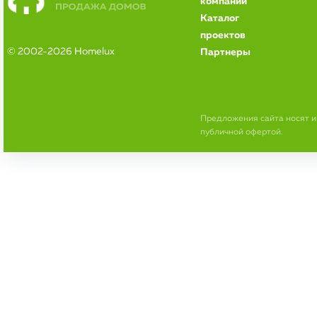
компании
Каталог
проектов
© 2002-2026 Homelux
Партнеры
Предложения сайта носят 
публичной офертой.